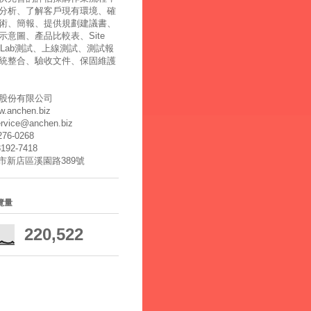
分析、了解客戶現有環境、確
術、簡報、提供規劃建議書、
示意圖、產品比較表、Site
y、Lab測試、上線測試、測試報
統整合、驗收文件、保固維護
股份有限公司
ww.anchen.biz
ervice@anchen.biz
2276-0268
8192-7418
北市新店區溪園路389號
覽量
220,522