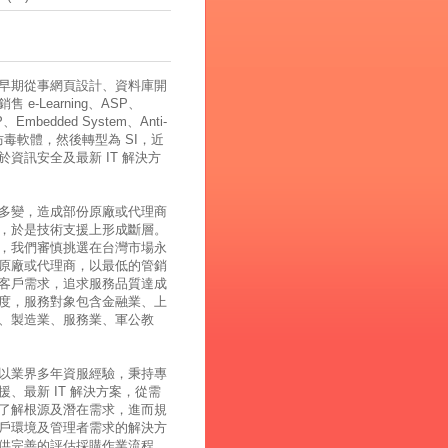
早期從事網頁設計、資料庫開
 e-Learning、ASP、
、Embedded System、Anti-
、防毒軟體，然後轉型為 SI，近
於資訊安全及最新 IT 解決方
多變，造成部份原廠或代理商
，於是技術支援上形成斷層。
，我們審慎挑選在台灣市場永
原廠或代理商，以最低的管銷
客戶需求，追求服務品質達成
度，服務對象包含金融業、上
、製造業、服務業、軍公教
以業界多年資服經驗，秉持專
援、最新 IT 解決方案，從需
了解根源及潛在需求，進而規
戶環境及管理者需求的解決方
供完善的評估採購作業流程，