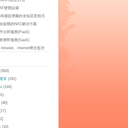
AF硬體設備
535埠捕捉潛藏的未知惡意程式
始架構的NAC解決方案
台即服務(PaaS)
體即服務(SaaS)
t、Intranet、Internet整合監控
(560)
運算
(191)
ce
(144)
81)
(40)
(17)
2)
k
(10)