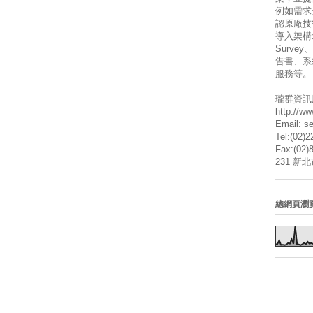
例如需求
認原廠技
導入架構
Surve
告書、系
服務等。
瓏群資訊
http://w
Email: s
Tel:(02)
Fax:(02)
231 新
總網頁瀏