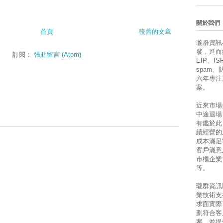
關於我們
首頁
較舊的文章
瓏群資訊
發，進而銷售
訂閱：
張貼留言 (Atom)
EIP、ISP
spam
六年專注
案。
近來市場
中途退場
有鑑於此
續經營的
成本滿足
客戶滿意
市櫃企業
等。
瓏群資訊
業技術支
求面實際
劃符合客
案，並提