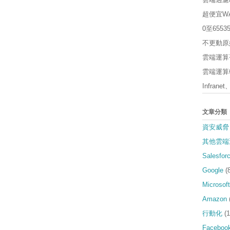
超便宜W
0至65
不更動原
雲端運算平
雲端運算軟
Infrane
文章分類
資安威脅
其他雲端
Salesfor
Google
(
Microsoft
Amazon
行動化
(1
Faceboo