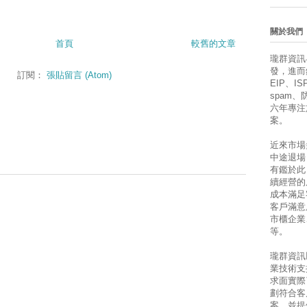
關於我們
首頁
較舊的文章
瓏群資訊
發，進而銷售
訂閱：
張貼留言 (Atom)
EIP、ISP
spam
六年專注
案。
近來市場
中途退場
有鑑於此
續經營的
成本滿足
客戶滿意
市櫃企業
等。
瓏群資訊
業技術支
求面實際
劃符合客
案，並提