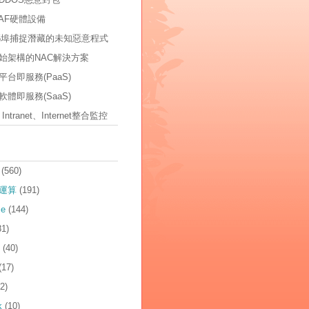
AF硬體設備
535埠捕捉潛藏的未知惡意程式
始架構的NAC解決方案
台即服務(PaaS)
體即服務(SaaS)
t、Intranet、Internet整合監控
(560)
運算
(191)
ce
(144)
81)
(40)
(17)
2)
k
(10)