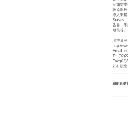
例如需求
認原廠技
導入架構
Surve
告書、系
服務等。
瓏群資訊
http://w
Email: s
Tel:(02)
Fax:(02)
231 新
總網頁瀏