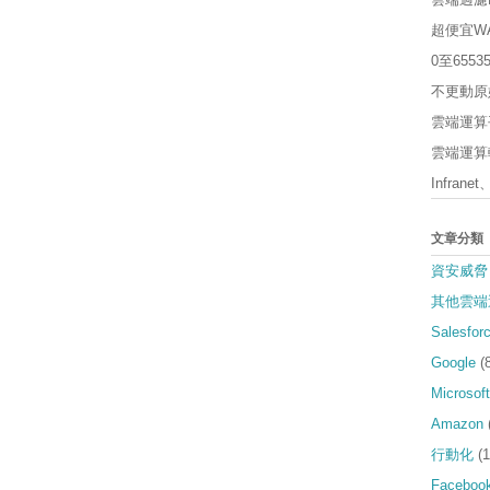
超便宜W
0至65
不更動原
雲端運算平
雲端運算軟
Infrane
文章分類
資安威脅
其他雲端
Salesfor
Google
(
Microsoft
Amazon
行動化
(1
Faceboo