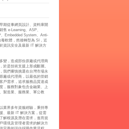
早期從事網頁設計、資料庫開
 e-Learning、ASP、
、Embedded System、Anti-
、防毒軟體，然後轉型為 SI，近
於資訊安全及最新 IT 解決方
多變，造成部份原廠或代理商
，於是技術支援上形成斷層。
，我們審慎挑選在台灣市場永
原廠或代理商，以最低的管銷
客戶需求，追求服務品質達成
度，服務對象包含金融業、上
、製造業、服務業、軍公教
以業界多年資服經驗，秉持專
援、最新 IT 解決方案，從需
了解根源及潛在需求，進而規
戶環境及管理者需求的解決方
供完善的評估採購作業流程，