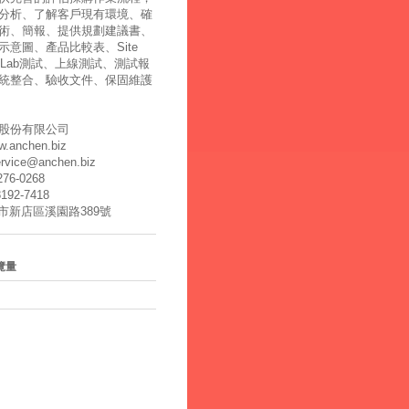
分析、了解客戶現有環境、確
術、簡報、提供規劃建議書、
示意圖、產品比較表、Site
y、Lab測試、上線測試、測試報
統整合、驗收文件、保固維護
股份有限公司
ww.anchen.biz
ervice@anchen.biz
2276-0268
8192-7418
北市新店區溪園路389號
覽量