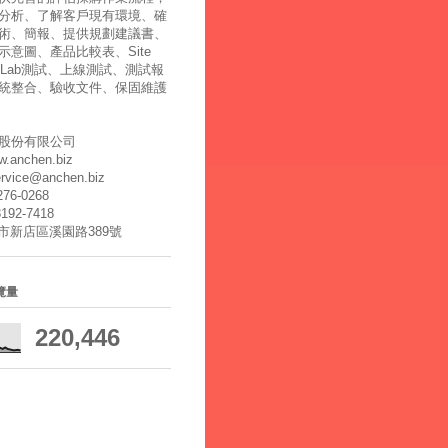
分析、了解客戶現有環境、確
術、簡報、提供規劃建議書、
示意圖、產品比較表、Site
y、Lab測試、上線測試、測試報
統整合、驗收文件、保固維護
股份有限公司
ww.anchen.biz
ervice@anchen.biz
2276-0268
8192-7418
北市新店區溪園路389號
覽量
220,446