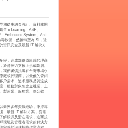
早期從事網頁設計、資料庫開
 e-Learning、ASP、
、Embedded System、Anti-
、防毒軟體，然後轉型為 SI，近
於資訊安全及最新 IT 解決方
多變，造成部份原廠或代理商
，於是技術支援上形成斷層。
，我們審慎挑選在台灣市場永
原廠或代理商，以最低的管銷
客戶需求，追求服務品質達成
度，服務對象包含金融業、上
、製造業、服務業、軍公教
以業界多年資服經驗，秉持專
援、最新 IT 解決方案，從需
了解根源及潛在需求，進而規
戶環境及管理者需求的解決方
供完善的評估採購作業流程，