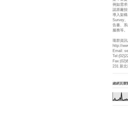
例如需求
認原廠技
導入架構
Surve
告書、系
服務等。
瓏群資訊
http://w
Email: s
Tel:(02)
Fax:(02)
231 新
總網頁瀏