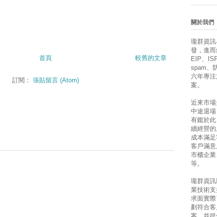
關於我們
瓏群資訊
發，進而銷售
首頁
較舊的文章
EIP、ISP
spam
六年專注
訂閱：
張貼留言 (Atom)
案。
近來市場
中途退場
有鑑於此
續經營的
成本滿足
客戶滿意
市櫃企業
等。
瓏群資訊
業技術支
求面實際
劃符合客
案，並提