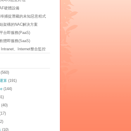
AF硬體設備
535埠捕捉潛藏的未知惡意程式
始架構的NAC解決方案
台即服務(PaaS)
體即服務(SaaS)
t、Intranet、Internet整合監控
(560)
運算
(191)
ce
(144)
81)
(40)
(17)
2)
k
(10)