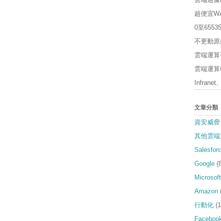
超便宜W
0至65
不更動原
雲端運算平
雲端運算軟
Infrane
文章分類
資安威脅
其他雲端
Salesfor
Google
(
Microsoft
Amazon
行動化
(1
Faceboo