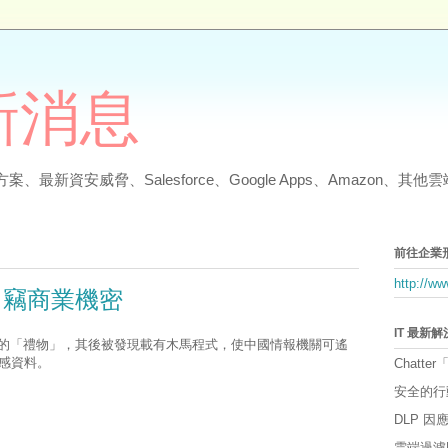
最新消息
、最新資安威脅、Salesforce、Google Apps、Amazon、
前往企業
http://w
 竊商業機密
IT 最新
身碟的「禮物」，其後被發現載有木馬程式，使中國情報機關可遙
感資料。
Chatter
安全的行
DLP 
雲端過濾