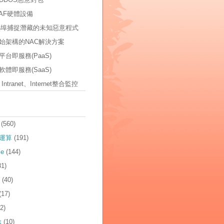
AF硬體設備
535埠捕捉潛藏的未知惡意程式
始架構的NAC解決方案
台即服務(PaaS)
體即服務(SaaS)
t、Intranet、Internet整合監控
(560)
運算
(191)
ce
(144)
81)
(40)
(17)
2)
k
(10)