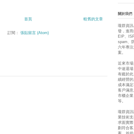
關於我們
首頁
較舊的文章
瓏群資訊
發，進而銷售
訂閱：
張貼留言 (Atom)
EIP、ISP
spam
六年專注
案。
近來市場
中途退場
有鑑於此
續經營的
成本滿足
客戶滿意
市櫃企業
等。
瓏群資訊
業技術支
求面實際
劃符合客
案，並提