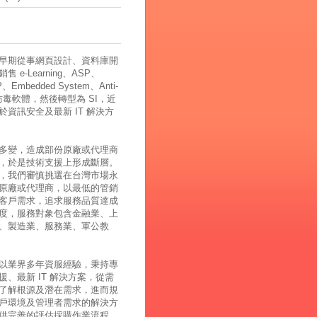
早期從事網頁設計、資料庫開
 e-Learning、ASP、
、Embedded System、Anti-
、防毒軟體，然後轉型為 SI，近
於資訊安全及最新 IT 解決方
多變，造成部份原廠或代理商
，於是技術支援上形成斷層。
，我們審慎挑選在台灣市場永
原廠或代理商，以最低的管銷
客戶需求，追求服務品質達成
度，服務對象包含金融業、上
、製造業、服務業、軍公教
以業界多年資服經驗，秉持專
援、最新 IT 解決方案，從需
了解根源及潛在需求，進而規
戶環境及管理者需求的解決方
供完善的評估採購作業流程，