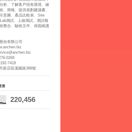
分析、了解客戶現有環境、確
術、簡報、提供規劃建議書、
示意圖、產品比較表、Site
y、Lab測試、上線測試、測試報
統整合、驗收文件、保固維護
股份有限公司
ww.anchen.biz
ervice@anchen.biz
2276-0268
8192-7418
北市新店區溪園路389號
覽量
220,456