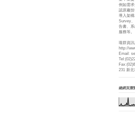
例如需求
認原廠技
導入架構
Surve
告書、系
服務等。
瓏群資訊
http://w
Email: s
Tel:(02)
Fax:(02)
231 新
總網頁瀏