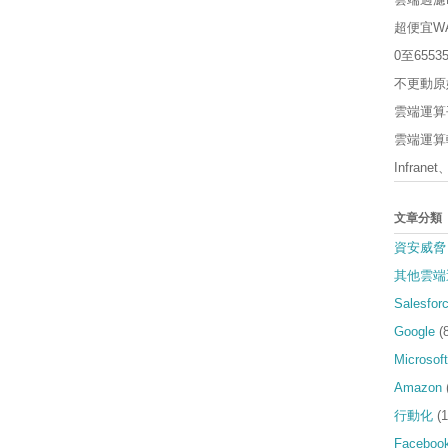
超便宜W
0至65
不更動原
雲端運算平
雲端運算軟
Infrane
文章分類
資安威脅
其他雲端
Salesfor
Google
(
Microsoft
Amazon
行動化
(1
Faceboo