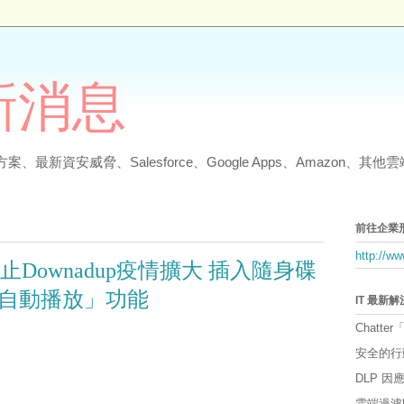
最新消息
、最新資安威脅、Salesforce、Google Apps、Amazon、
前往企業
http://w
防止Downadup疫情擴大 插入隨身碟
自動播放」功能
IT 最新
Chatter
安全的行
DLP 
雲端過濾