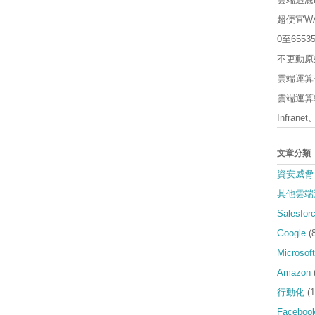
超便宜W
0至65
不更動原
雲端運算平
雲端運算軟
Infrane
文章分類
資安威脅
其他雲端
Salesfor
Google
(
Microsoft
Amazon
行動化
(1
Faceboo