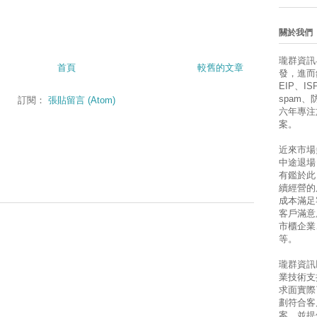
關於我們
瓏群資訊
首頁
較舊的文章
發，進而銷售
EIP、ISP
spam
訂閱：
張貼留言 (Atom)
六年專注
案。
近來市場
中途退場
有鑑於此
續經營的
成本滿足
客戶滿意
市櫃企業
等。
瓏群資訊
業技術支
求面實際
劃符合客
案，並提