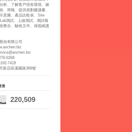
分析、了解客戶現有環境、確
術、簡報、提供規劃建議書、
示意圖、產品比較表、Site
y、Lab測試、上線測試、測試報
統整合、驗收文件、保固維護
股份有限公司
ww.anchen.biz
ervice@anchen.biz
2276-0268
8192-7418
北市新店區溪園路389號
覽量
220,509