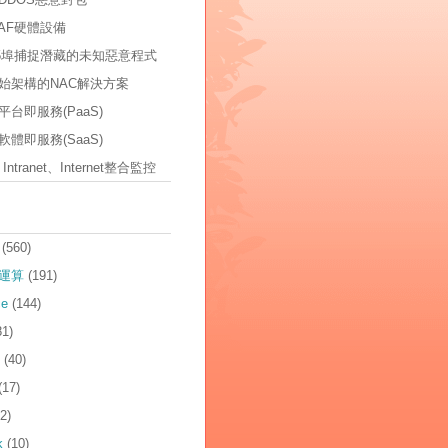
AF硬體設備
535埠捕捉潛藏的未知惡意程式
始架構的NAC解決方案
台即服務(PaaS)
體即服務(SaaS)
t、Intranet、Internet整合監控
(560)
運算
(191)
ce
(144)
81)
(40)
(17)
2)
k
(10)