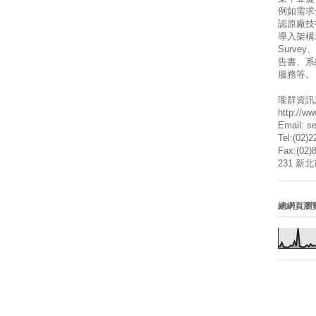
例如需求
認原廠技
導入架構
Surve
告書、系
服務等。
瓏群資訊
http://w
Email: s
Tel:(02)
Fax:(02)
231 新
總網頁瀏