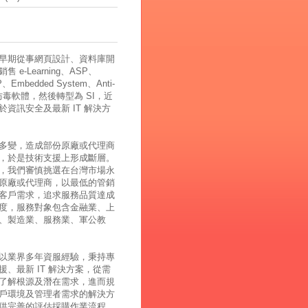
早期從事網頁設計、資料庫開
 e-Learning、ASP、
、Embedded System、Anti-
、防毒軟體，然後轉型為 SI，近
於資訊安全及最新 IT 解決方
多變，造成部份原廠或代理商
，於是技術支援上形成斷層。
，我們審慎挑選在台灣市場永
原廠或代理商，以最低的管銷
客戶需求，追求服務品質達成
度，服務對象包含金融業、上
、製造業、服務業、軍公教
以業界多年資服經驗，秉持專
援、最新 IT 解決方案，從需
了解根源及潛在需求，進而規
戶環境及管理者需求的解決方
供完善的評估採購作業流程，