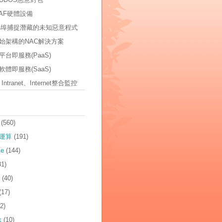
AF硬體設備
535埠捕捉潛藏的未知惡意程式
始架構的NAC解決方案
台即服務(PaaS)
體即服務(SaaS)
t、Intranet、Internet整合監控
(560)
運算
(191)
ce
(144)
81)
(40)
(17)
2)
k
(10)