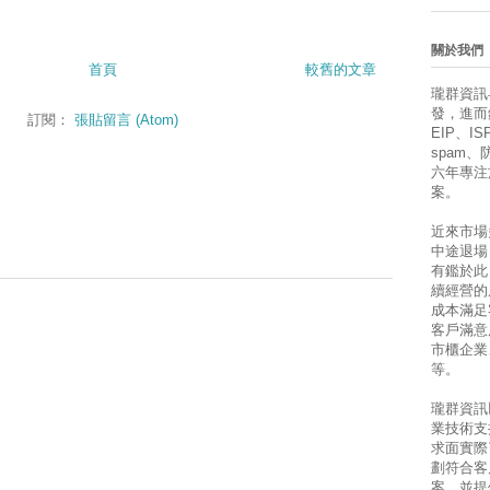
關於我們
首頁
較舊的文章
瓏群資訊
發，進而銷售
訂閱：
張貼留言 (Atom)
EIP、ISP
spam
六年專注
案。
近來市場
中途退場
有鑑於此
續經營的
成本滿足
客戶滿意
市櫃企業
等。
瓏群資訊
業技術支
求面實際
劃符合客
案，並提