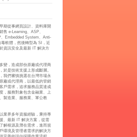
早期從事網頁設計、資料庫開
 e-Learning、ASP、
、Embedded System、Anti-
、防毒軟體，然後轉型為 SI，近
於資訊安全及最新 IT 解決方
多變，造成部份原廠或代理商
，於是技術支援上形成斷層。
，我們審慎挑選在台灣市場永
原廠或代理商，以最低的管銷
客戶需求，追求服務品質達成
度，服務對象包含金融業、上
、製造業、服務業、軍公教
以業界多年資服經驗，秉持專
援、最新 IT 解決方案，從需
了解根源及潛在需求，進而規
戶環境及管理者需求的解決方
供完善的評估採購作業流程，