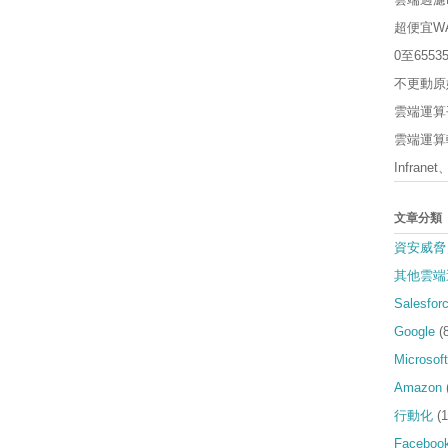
超便宜W
0至65
不更動原
雲端運算平
雲端運算軟
Infrane
文章分類
資安威脅
其他雲端
Salesfor
Google
(
Microsoft
Amazon
行動化
(1
Faceboo