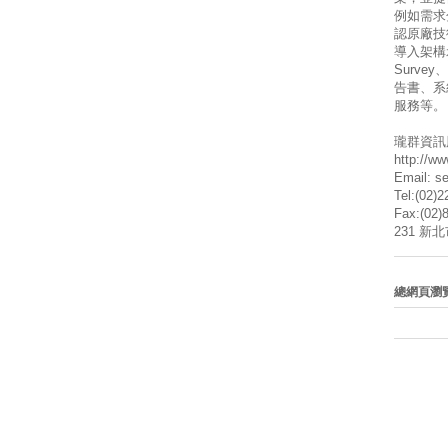
例如需求
認原廠技
導入架構
Surve
告書、系
服務等。
瓏群資訊
http://w
Email: s
Tel:(02)
Fax:(02)
231 新
總網頁瀏