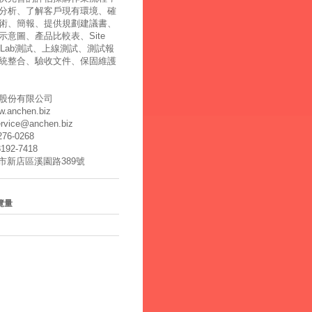
分析、了解客戶現有環境、確
術、簡報、提供規劃建議書、
示意圖、產品比較表、Site
y、Lab測試、上線測試、測試報
統整合、驗收文件、保固維護
股份有限公司
ww.anchen.biz
ervice@anchen.biz
2276-0268
8192-7418
北市新店區溪園路389號
覽量