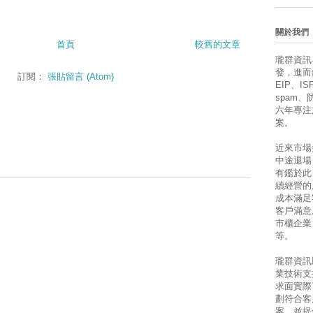
關於我們
首頁
較舊的文章
瓏群資訊
發，進而銷售
訂閱：
張貼留言 (Atom)
EIP、ISP
spam
六年專注
案。
近來市場
中途退場
有鑑於此
續經營的
成本滿足
客戶滿意
市櫃企業
等。
瓏群資訊
業技術支
求面實際
劃符合客
案，並提