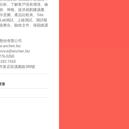
分析、了解客戶現有環境、確
術、簡報、提供規劃建議書、
示意圖、產品比較表、Site
y、Lab測試、上線測試、測試報
統整合、驗收文件、保固維護
股份有限公司
ww.anchen.biz
ervice@anchen.biz
2276-0268
8192-7418
北市新店區溪園路389號
覽量