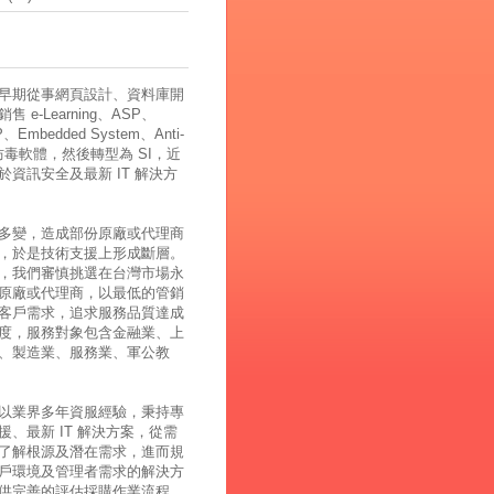
早期從事網頁設計、資料庫開
 e-Learning、ASP、
、Embedded System、Anti-
、防毒軟體，然後轉型為 SI，近
於資訊安全及最新 IT 解決方
多變，造成部份原廠或代理商
，於是技術支援上形成斷層。
，我們審慎挑選在台灣市場永
原廠或代理商，以最低的管銷
客戶需求，追求服務品質達成
度，服務對象包含金融業、上
、製造業、服務業、軍公教
以業界多年資服經驗，秉持專
援、最新 IT 解決方案，從需
了解根源及潛在需求，進而規
戶環境及管理者需求的解決方
供完善的評估採購作業流程，