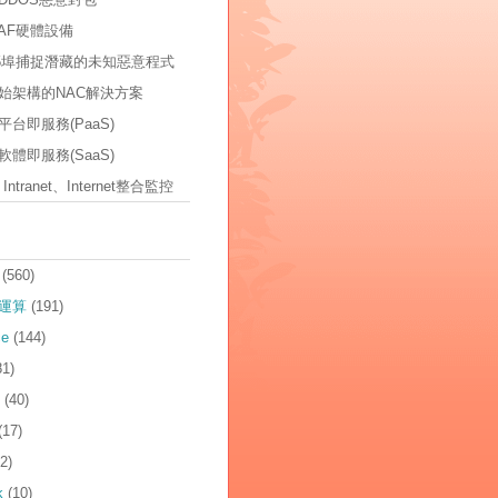
AF硬體設備
535埠捕捉潛藏的未知惡意程式
始架構的NAC解決方案
台即服務(PaaS)
體即服務(SaaS)
t、Intranet、Internet整合監控
(560)
運算
(191)
ce
(144)
81)
(40)
(17)
2)
k
(10)