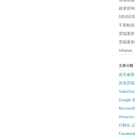
超便宜W
0至65
不更動原
雲端運算平
雲端運算軟
Infrane
文章分類
資安威脅
其他雲端
Salesfor
Google
(
Microsoft
Amazon
行動化
(1
Faceboo