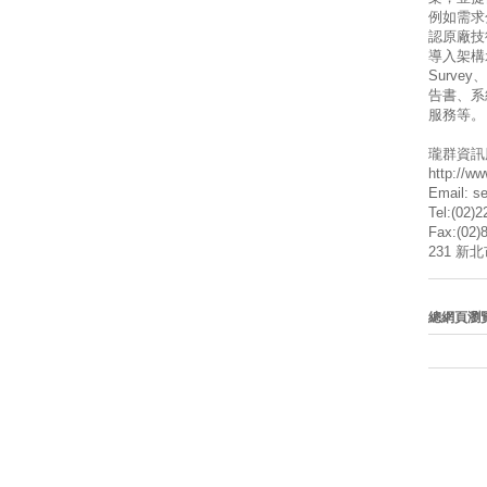
例如需求
認原廠技
導入架構
Surve
告書、系
服務等。
瓏群資訊
http://w
Email: s
Tel:(02)
Fax:(02)
231 新
總網頁瀏