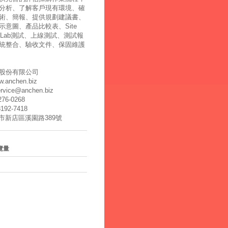
分析、了解客戶現有環境、確
術、簡報、提供規劃建議書、
示意圖、產品比較表、Site
y、Lab測試、上線測試、測試報
統整合、驗收文件、保固維護
股份有限公司
ww.anchen.biz
ervice@anchen.biz
2276-0268
8192-7418
北市新店區溪園路389號
覽量