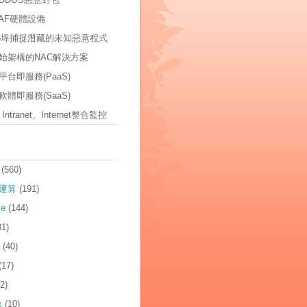
AF硬體設備
535埠捕捉潛藏的未知惡意程式
始架構的NAC解決方案
台即服務(PaaS)
體即服務(SaaS)
t、Intranet、Internet整合監控
(560)
運算
(191)
ce
(144)
81)
(40)
(17)
2)
k
(10)