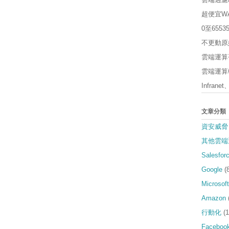
超便宜W
0至65
不更動原
雲端運算平
雲端運算軟
Infrane
文章分類
資安威脅
其他雲端
Salesfor
Google
(
Microsoft
Amazon
行動化
(1
Faceboo