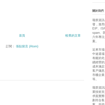
關於我們
瓏群資訊
發，進而銷售
EIP、ISP
spam
首頁
較舊的文章
六年專注
案。
訂閱：
張貼留言 (Atom)
近來市場
中途退場
有鑑於此
續經營的
成本滿足
客戶滿意
市櫃企業
等。
瓏群資訊
業技術支
求面實際
劃符合客
案，並提