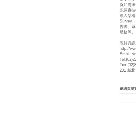
例如需求
認原廠技
導入架構
Surve
告書、系
服務等。
瓏群資訊
http://w
Email: s
Tel:(02)
Fax:(02)
231 新
總網頁瀏