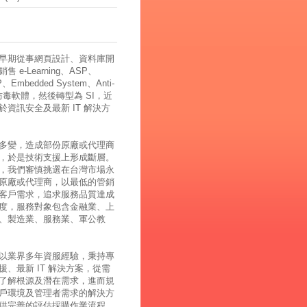
早期從事網頁設計、資料庫開
 e-Learning、ASP、
、Embedded System、Anti-
、防毒軟體，然後轉型為 SI，近
於資訊安全及最新 IT 解決方
多變，造成部份原廠或代理商
，於是技術支援上形成斷層。
，我們審慎挑選在台灣市場永
原廠或代理商，以最低的管銷
客戶需求，追求服務品質達成
度，服務對象包含金融業、上
、製造業、服務業、軍公教
以業界多年資服經驗，秉持專
援、最新 IT 解決方案，從需
了解根源及潛在需求，進而規
戶環境及管理者需求的解決方
供完善的評估採購作業流程，