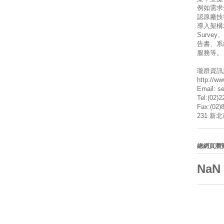
例如需求
認原廠技
導入架構
Surve
告書、系
服務等。
瓏群資訊
http://w
Email: s
Tel:(02)
Fax:(02)
231 新
總網頁瀏
NaN