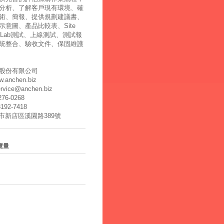
分析、了解客戶現有環境、確
術、簡報、提供規劃建議書、
示意圖、產品比較表、Site
y、Lab測試、上線測試、測試報
統整合、驗收文件、保固維護
股份有限公司
ww.anchen.biz
ervice@anchen.biz
2276-0268
8192-7418
北市新店區溪園路389號
覽量