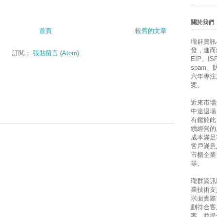
關於我們
首頁
較舊的文章
瓏群資訊
發，進而銷售
訂閱：
張貼留言 (Atom)
EIP、ISP
spam
六年專注
案。
近來市場
中途退場
有鑑於此
續經營的
成本滿足
客戶滿意
市櫃企業
等。
瓏群資訊
業技術支
求面實際
劃符合客
案，並提