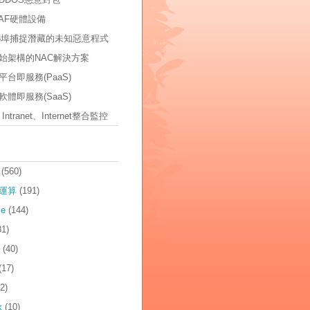
AF硬體設備
535埠捕捉潛藏的未知惡意程式
始架構的NAC解決方案
台即服務(PaaS)
體即服務(SaaS)
t、Intranet、Internet整合監控
(560)
運算
(191)
ce
(144)
81)
(40)
(17)
2)
k
(10)