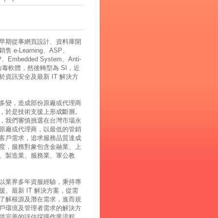
早期從事網頁設計、資料庫開
 e-Learning、ASP、
、Embedded System、Anti-
、防毒軟體，然後轉型為 SI，近
於資訊安全及最新 IT 解決方
多變，造成部份原廠或代理商
，於是技術支援上形成斷層。
，我們審慎挑選在台灣市場永
原廠或代理商，以最低的管銷
客戶需求，追求服務品質達成
度，服務對象包含金融業、上
、製造業、服務業、軍公教
以業界多年資服經驗，秉持專
援、最新 IT 解決方案，從需
了解根源及潛在需求，進而規
戶環境及管理者需求的解決方
供完善的評估採購作業流程，