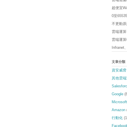
超便宜W
0至65
不更動原
雲端運算平
雲端運算軟
Infrane
文章分類
資安威脅
其他雲端
Salesfor
Google
(
Microsoft
Amazon
行動化
(1
Faceboo